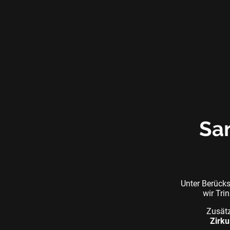
San
Unter Berück
wir Tri
Zusätz
Zirku