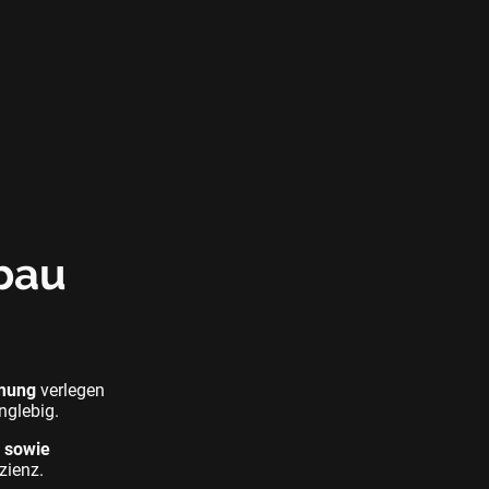
ubau
mung
verlegen
nglebig.
n sowie
zienz.